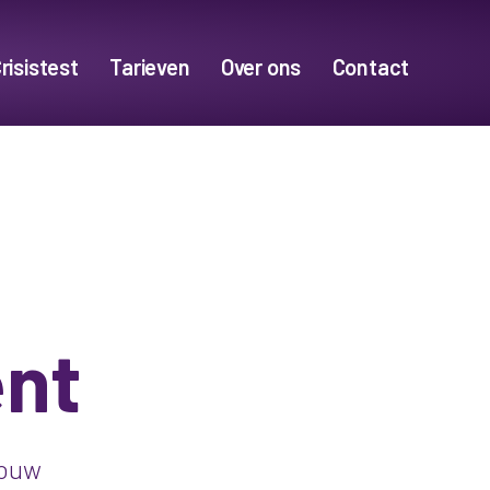
risistest
Tarieven
Over ons
Contact
nt
jouw