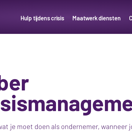
Hulp tijdens crisis
Maatwerk diensten
C
ber
isismanageme
 wat je moet doen als ondernemer, wanneer 