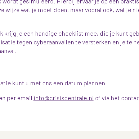
s wordt gesimuleerd. Hierbij ervaar je op een prakti
ve wijze wat je moet doen, maar vooral ook, wat je n
jk krijg je een handige checklist mee, die je kunt g
isatie tegen cyberaanvallen te versterken en je te h
anval.
satie kunt u met ons een datum plannen.
an per email
info@crisiscentrale.nl
of via het conta