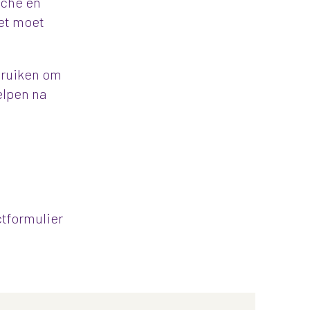
sche en
iet moet
ebruiken om
elpen na
ctformulier