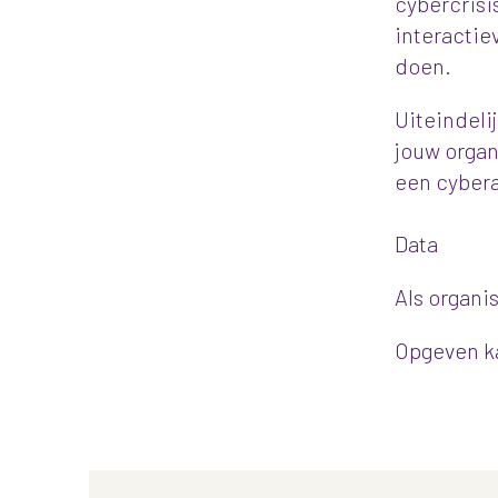
cybercrisi
interactie
doen.
Uiteindeli
jouw organ
een cybera
Data
Als organi
Opgeven k