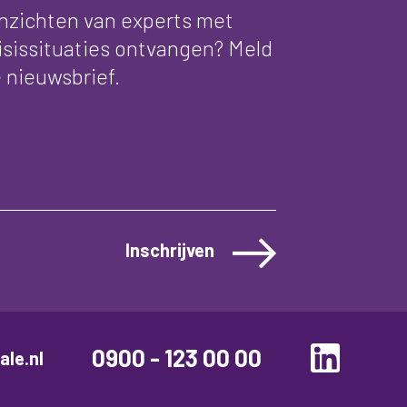
inzichten van experts met
risissituaties ontvangen? Meld
 nieuwsbrief.
Inschrijven
0900 - 123 00 00
ale.nl