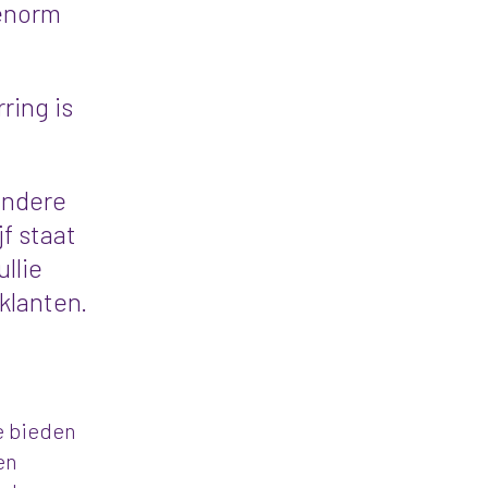
 enorm
ring is
andere
f staat
llie
klanten.
e bieden
en