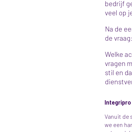
bedrijf 
veel op j
Na de ee
de vraag
Welke ac
vragen m
stil en d
dienstver
Integripro
Vanuit de
we een han